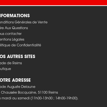
Texte en colonnes
INFORMATIONS
nditions Générales de Vente
ire Aux Questions
us contacter
ntions Légales
litique de Confidentialité
NOS AUTRES SITES
ade de Reims
utique
NOTRE ADRESSE
ade Auguste Delaune
 Chaussée Bocquaine, 51100 Reims
 mardi au samedi (11h00-13h00 ; 14h00-19h00).