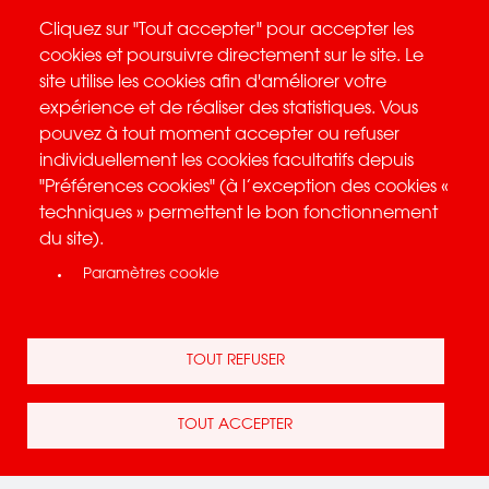
Aller au contenu principal
Cliquez sur "Tout accepter" pour accepter les
cookies et poursuivre directement sur le site. Le
site utilise les cookies afin d'améliorer votre
MENTIONS LÉGALES
expérience et de réaliser des statistiques. Vous
pouvez à tout moment accepter ou refuser
SITE EDITE PAR
individuellement les cookies facultatifs depuis
"Préférences cookies" (à l’exception des cookies «
SA Stade de Reims
techniques » permettent le bon fonctionnement
du site).
53, Route de la Neuvillette
Paramètres cookie
51450 BETHENY
TOUT REFUSER
Tél : 0 891 024 933
Fax : 03 26 09 99 34
TOUT ACCEPTER
n° de SIRET : 441 164 340 000 32