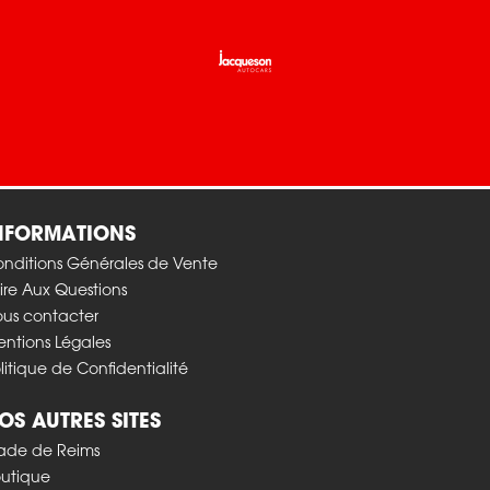
Texte en colonnes
INFORMATIONS
nditions Générales de Vente
ire Aux Questions
us contacter
ntions Légales
litique de Confidentialité
NOS AUTRES SITES
ade de Reims
utique